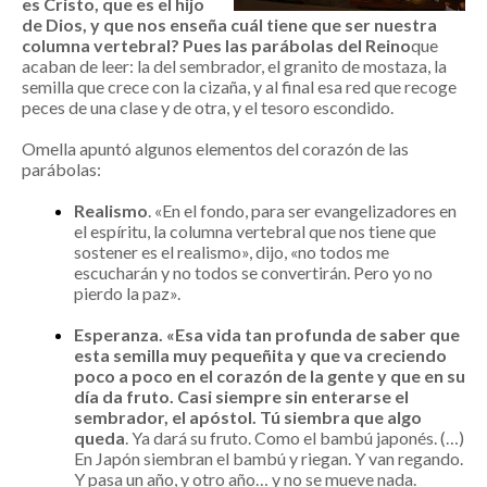
es Cristo, que es el hijo
de Dios, y que nos enseña cuál tiene que ser nuestra
columna vertebral? Pues las parábolas del Reino
que
acaban de leer: la del sembrador, el granito de mostaza, la
semilla que crece con la cizaña, y al final esa red que recoge
peces de una clase y de otra, y el tesoro escondido.
Omella apuntó algunos elementos del corazón de las
parábolas:
Realismo
. «En el fondo, para ser evangelizadores en
el espíritu, la columna vertebral que nos tiene que
sostener es el realismo», dijo, «no todos me
escucharán y no todos se convertirán. Pero yo no
pierdo la paz».
Esperanza. «Esa vida tan profunda de saber que
esta semilla muy pequeñita y que va creciendo
poco a poco en el corazón de la gente y que en su
día da fruto. Casi siempre sin enterarse el
sembrador, el apóstol. Tú siembra que algo
queda
. Ya dará su fruto. Como el bambú japonés. (…)
En Japón siembran el bambú y riegan. Y van regando.
Y pasa un año, y otro año… y no se mueve nada.