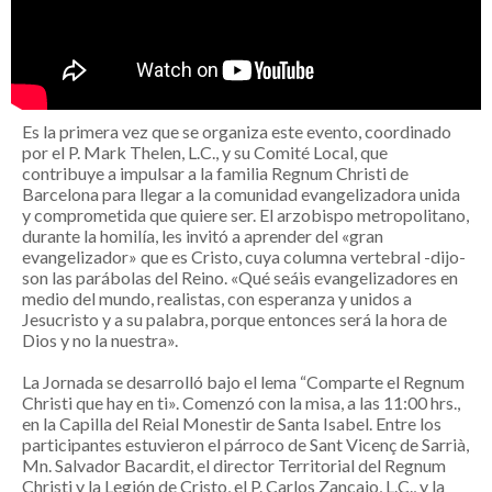
Es la primera vez que se organiza este evento, coordinado
por el P. Mark Thelen, L.C., y su Comité Local, que
contribuye a impulsar a la familia Regnum Christi de
Barcelona para llegar a la comunidad evangelizadora unida
y comprometida que quiere ser. El arzobispo metropolitano,
durante la homilía, les invitó a aprender del «gran
evangelizador» que es Cristo, cuya columna vertebral -dijo-
son las parábolas del Reino. «Qué seáis evangelizadores en
medio del mundo, realistas, con esperanza y unidos a
Jesucristo y a su palabra, porque entonces será la hora de
Dios y no la nuestra».
La Jornada se desarrolló bajo el lema “Comparte el Regnum
Christi que hay en ti». Comenzó con la misa, a las 11:00 hrs.,
en la Capilla del Reial Monestir de Santa Isabel. Entre los
participantes estuvieron el párroco de Sant Vicenç de Sarrià,
Mn. Salvador Bacardit, el director Territorial del Regnum
Christi y la Legión de Cristo, el P. Carlos Zancajo, L.C., y la