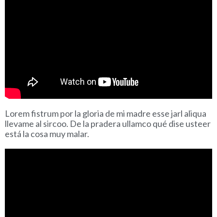
Lorem fistrum por la gloria de mi madre esse jarl aliqua
llevame al sircoo. De la pradera ullamco qué dise usteer
está la cosa muy malar.