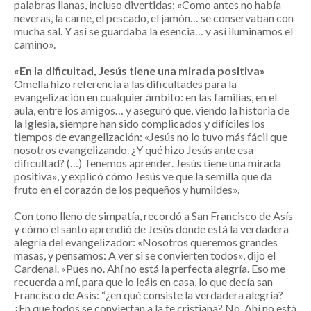
palabras llanas, incluso divertidas: «Como antes no había
neveras, la carne, el pescado, el jamón… se conservaban con
mucha sal. Y así se guardaba la esencia… y así iluminamos el
camino».
«En la dificultad, Jesús tiene una mirada positiva»
Omella hizo referencia a las dificultades para la
evangelización en cualquier ámbito: en las familias, en el
aula, entre los amigos… y aseguró que, viendo la historia de
la Iglesia, siempre han sido complicados y difíciles los
tiempos de evangelización: «Jesús no lo tuvo más fácil que
nosotros evangelizando. ¿Y qué hizo Jesús ante esa
dificultad? (…) Tenemos aprender. Jesús tiene una mirada
positiva», y explicó cómo Jesús ve que la semilla que da
fruto en el corazón de los pequeños y humildes».
Con tono lleno de simpatía, recordó a San Francisco de Asís
y cómo el santo aprendió de Jesús dónde está la verdadera
alegría del evangelizador: «Nosotros queremos grandes
masas, y pensamos: A ver si se convierten todos», dijo el
Cardenal. «Pues no. Ahí no está la perfecta alegría. Eso me
recuerda a mí, para que lo leáis en casa, lo que decía san
Francisco de Asis: “¿en qué consiste la verdadera alegría?
¿En que todos se conviertan a la fe cristiana? No. Ahí no está