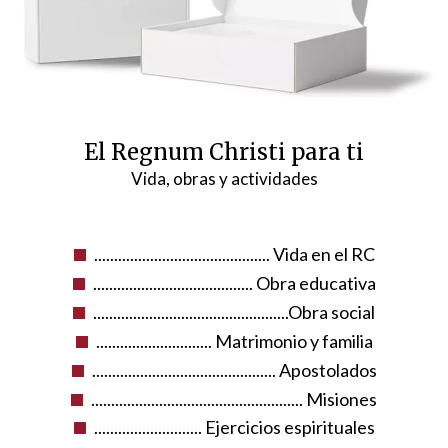
El Regnum Christi para ti
Vida, obras y actividades
............................................ Vida en el RC
........................................ Obra educativa
.................................................Obra social
............................. Matrimonio y familia
.............................................. Apostolados
..................................................... Misiones
........................... Ejercicios espirituales